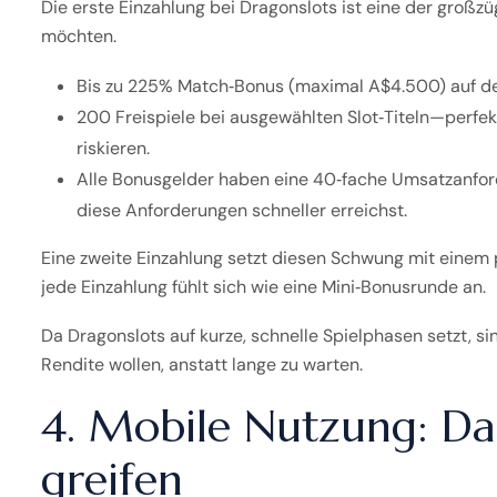
Die erste Einzahlung bei Dragonslots ist eine der großzüg
möchten.
Bis zu 225% Match‑Bonus (maximal A$4.500) auf dei
200 Freispiele bei ausgewählten Slot‑Titeln—perfekt
riskieren.
Alle Bonusgelder haben eine 40‑fache Umsatzanfor
diese Anforderungen schneller erreichst.
Eine zweite Einzahlung setzt diesen Schwung mit einem
jede Einzahlung fühlt sich wie eine Mini‑Bonusrunde an.
Da Dragonslots auf kurze, schnelle Spielphasen setzt, sin
Rendite wollen, anstatt lange zu warten.
4. Mobile Nutzung: Da
greifen