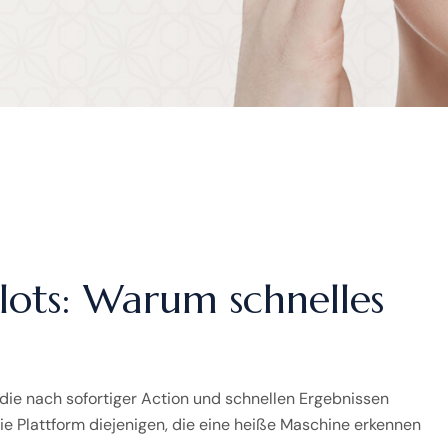
slots: Warum schnelles
, die nach sofortiger Action und schnellen Ergebnissen
ie Plattform diejenigen, die eine heiße Maschine erkennen