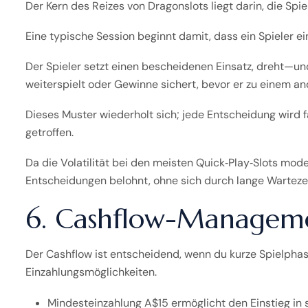
Der Kern des Reizes von Dragonslots liegt darin, die Spi
Eine typische Session beginnt damit, dass ein Spieler ei
Der Spieler setzt einen bescheidenen Einsatz, dreht—und
weiterspielt oder Gewinne sichert, bevor er zu einem an
Dieses Muster wiederholt sich; jede Entscheidung wird 
getroffen.
Da die Volatilität bei den meisten Quick‑Play‑Slots modera
Entscheidungen belohnt, ohne sich durch lange Wartezei
6. Cashflow-Managemen
Der Cashflow ist entscheidend, wenn du kurze Spielphase
Einzahlungsmöglichkeiten.
Mindesteinzahlung A$15 ermöglicht den Einstieg in 