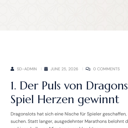
SD-ADMIN
JUNE 25, 2026
0 COMMENTS
1. Der Puls von Dragon
Spiel Herzen gewinnt
Dragonslots hat sich eine Nische für Spieler geschaffen
suchen. Statt langer, ausgedehnter Marathons belohnt d