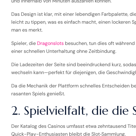
und innerhalb von Minuten auszahlen können.
Das Design ist klar, mit einer lebendigen Farbpalette, d
leicht zu tippen, was es einfach macht, einen lockeren 
man es merkt.
Spieler, die
Dragonslots
besuchen, tun dies oft während
einer schnellen Unterhaltung ohne Zeitbindung.
Die Ladezeiten der Seite sind beeindruckend kurz, sodass 
wechseln kann—perfekt für diejenigen, die Geschwindigke
Da die Mechanik der Plattform schnelles Entscheiden bel
rasanten Spiels genießt.
2. Spielvielfalt, die di
Der Katalog des Casinos umfasst etwa zehntausend Titel
Quick-Play-Enthusiasten bleibt die Slot‑Sammlung.