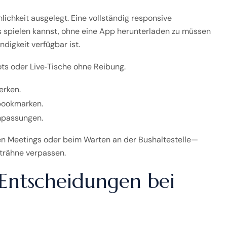
ichkeit ausgelegt. Eine vollständig responsive
 spielen kannst, ohne eine App herunterladen zu müssen
igkeit verfügbar ist.
lots oder Live‑Tische ohne Reibung.
erken.
 bookmarken.
Anpassungen.
en Meetings oder beim Warten an der Bushaltestelle—
strähne verpassen.
e Entscheidungen bei