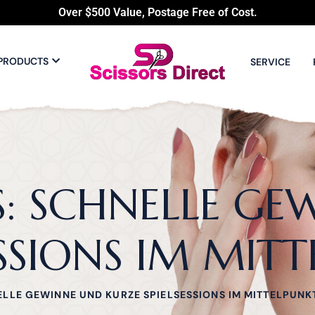
Over $500 Value, Postage Free of Cost.
PRODUCTS
SERVICE
: SCHNELLE GE
ESSIONS IM MIT
LLE GEWINNE UND KURZE SPIELSESSIONS IM MITTELPUNK