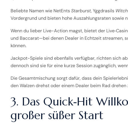
Beliebte Namen wie NetEnts
Starburst
, Yggdrasils
Witch
Vordergrund und bieten hohe Auszahlungsraten sowie nied
Wenn du lieber Live-Action magst, bietet der Live‑Casi
und Baccarat—bei denen Dealer in Echtzeit streamen, s
können.
Jackpot-Spiele sind ebenfalls verfügbar, richten sich 
dennoch sind sie für eine kurze Session zugänglich, wenn
Die Gesamtmischung sorgt dafür, dass dein Spielerlebni
den Walzen drehst oder einem Dealer beim Rad drehen z
3. Das Quick‑Hit Will
großer süßer Start