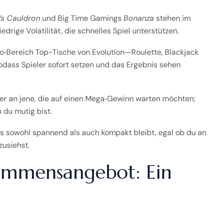
’s Cauldron
und Big Time Gamings
Bonanza
stehen im
rige Volatilität, die schnelles Spiel unterstützen.
no‑Bereich Top-Tische von Evolution—Roulette, Blackjack
odass Spieler sofort setzen und das Ergebnis sehen
aber an jene, die auf einen Mega‑Gewinn warten möchten;
 du mutig bist.
s sowohl spannend als auch kompakt bleibt, egal ob du an
usiehst.
kommensangebot: Ein