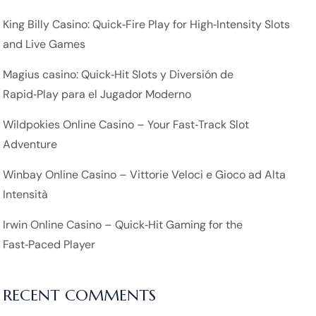
King Billy Casino: Quick‑Fire Play for High‑Intensity Slots
and Live Games
Magius casino: Quick‑Hit Slots y Diversión de
Rapid‑Play para el Jugador Moderno
Wildpokies Online Casino – Your Fast‑Track Slot
Adventure
Winbay Online Casino – Vittorie Veloci e Gioco ad Alta
Intensità
Irwin Online Casino – Quick‑Hit Gaming for the
Fast‑Paced Player
RECENT COMMENTS