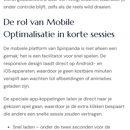
onder controle blijft, zelfs als de reels wild draaien.
De rol van Mobile
Optimalisatie in korte sessies
De mobiele platform van Spinpanda is niet alleen een
gemak; het is een facilitator voor snel spelen. De
responsive design laadt direct op Android- en
iOS‑apparaten, waardoor je geen kostbare minuten
verspilt aan wachten tot afbeeldingen of animaties
geladen zijn.
De speciale app‑koppelingen laten je direct naar je
gekozen spel gaan, waardoor je de extra klikken bespaart
die anders een snelle sessie zouden vertragen.
Snel laden – onder de twee seconden voor de