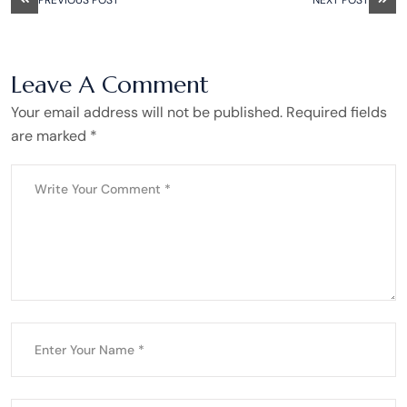
PREVIOUS POST
NEXT POST
Leave A Comment
Your email address will not be published. Required fields
are marked *