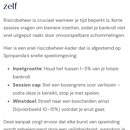
zelf
Risicobeheer is cruciaal wanneer je tijd beperkt is. Korte
sessies vragen om kleinere inzetten, zodat je bankroll niet
snel uitgeput raakt door onvoorspelbare schommelingen.
Hier is een snel risicobeheer‑kader dat is afgestemd op
Spinpanda’s snelle speelomgeving:
Inzetgrootte
: Houd het tussen 1–5% van je totale
bankroll.
Session cap
: Stel een bovengrens voor verliezen –
zodra deze is bereikt, stop je met spelen.
Winstdoel
: Streef naar een bescheiden winst
(bijvoorbeeld 10–15%) voordat je eruit gaat.
Deze aanpak zorgt ervoor dat elke burst van opwinding
wordt gebalanceerd door een veiligheidsnet, waardoor je