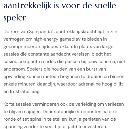
aantrekkelijk is voor de snelle
speler
De kern van Spinpanda’s aantrekkingskracht ligt in zijn
vermogen om high‑energy gameplay te bieden in
gecomprimeerde tijdsbestekken. In plaats van lange
sessies die constante aandacht vereisen, biedt het
casino compacte rondes die passen bij jouw schema, niet
andersom. Spelers die houden van een burst van
opwinding kunnen meteen beginnen te draaien en binnen
enkele minuten klaar zijn, waardoor adrenaline hoog blijft
en frustratie laag.
Korte sessies verminderen ook de verleiding om verliezen
te blijven najagen. Door natuurlijke stoppunten na elke
ronde of set spins in te stellen, kun je genieten van de
spanning zonder te veel tijd of geld te investeren.