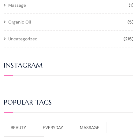
Massage
(1)
Organic Oil
(5)
Uncategorized
(215)
INSTAGRAM
POPULAR TAGS
BEAUTY
EVERYDAY
MASSAGE