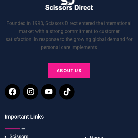
Founded in 1998, Scissors Direct entered the international
market with a strong commitment to customer
satisfaction. In response to the growing global demand for
personal care implements
ABOUT US
Important Links
Scissors
Home