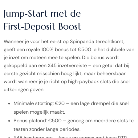
Jump‑Start met de
First‑Deposit Boost
Wanneer je voor het eerst op Spinpanda terechtkomt,
geeft een royale 100% bonus tot €500 je het dubbele van
je inzet om meteen mee te spelen. Die bonus wordt
gekoppeld aan een X45 inzetvereiste – een getal dat bij
eerste gezicht misschien hoog lijkt, maar beheersbaar
wordt wanneer je je richt op high‑payback slots die snel
uitkeringen geven.
Minimale storting: €20 – een lage drempel die snel
spelen mogelijk maakt.
Bonus plafond: €500 – genoeg om meerdere slots te
testen zonder lange periodes.
X45 inzetvereiste – focus op games met hoge RTP