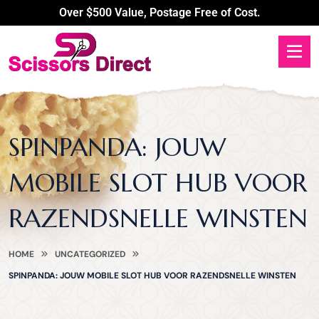
Over $500 Value, Postage Free of Cost.
SPINPANDA: JOUW
MOBILE SLOT HUB VOOR
RAZENDSNELLE WINSTEN
HOME
UNCATEGORIZED
SPINPANDA: JOUW MOBILE SLOT HUB VOOR RAZENDSNELLE WINSTEN