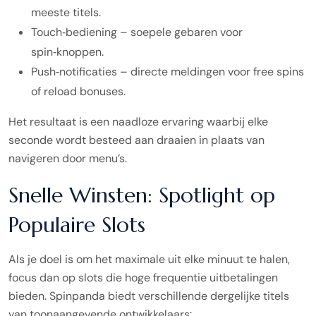
meeste titels.
Touch‑bediening – soepele gebaren voor
spin‑knoppen.
Push‑notificaties – directe meldingen voor free spins
of reload bonuses.
Het resultaat is een naadloze ervaring waarbij elke
seconde wordt besteed aan draaien in plaats van
navigeren door menu’s.
Snelle Winsten: Spotlight op
Populaire Slots
Als je doel is om het maximale uit elke minuut te halen,
focus dan op slots die hoge frequentie uitbetalingen
bieden. Spinpanda biedt verschillende dergelijke titels
van toonaangevende ontwikkelaars: