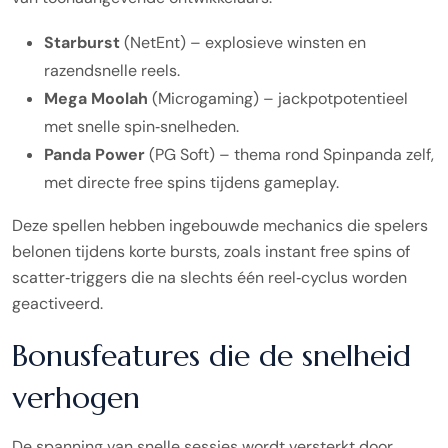
Starburst
(NetEnt) – explosieve winsten en
razendsnelle reels.
Mega Moolah
(Microgaming) – jackpotpotentieel
met snelle spin‑snelheden.
Panda Power
(PG Soft) – thema rond Spinpanda zelf,
met directe free spins tijdens gameplay.
Deze spellen hebben ingebouwde mechanics die spelers
belonen tijdens korte bursts, zoals instant free spins of
scatter‑triggers die na slechts één reel‑cyclus worden
geactiveerd.
Bonusfeatures die de snelheid
verhogen
De spanning van snelle sessies wordt versterkt door