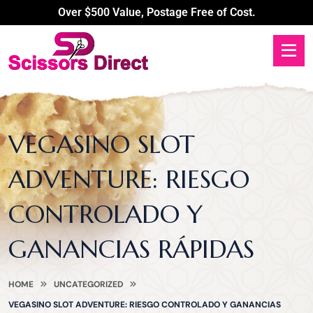
Over $500 Value, Postage Free of Cost.
VEGASINO SLOT
ADVENTURE: RIESGO
CONTROLADO Y
GANANCIAS RÁPIDAS
HOME
UNCATEGORIZED
VEGASINO SLOT ADVENTURE: RIESGO CONTROLADO Y GANANCIAS