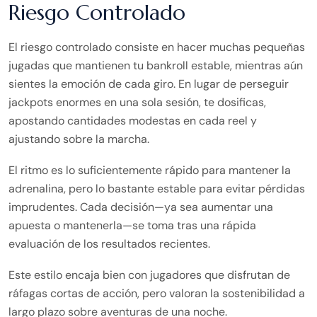
Riesgo Controlado
El riesgo controlado consiste en hacer muchas pequeñas
jugadas que mantienen tu bankroll estable, mientras aún
sientes la emoción de cada giro. En lugar de perseguir
jackpots enormes en una sola sesión, te dosificas,
apostando cantidades modestas en cada reel y
ajustando sobre la marcha.
El ritmo es lo suficientemente rápido para mantener la
adrenalina, pero lo bastante estable para evitar pérdidas
imprudentes. Cada decisión—ya sea aumentar una
apuesta o mantenerla—se toma tras una rápida
evaluación de los resultados recientes.
Este estilo encaja bien con jugadores que disfrutan de
ráfagas cortas de acción, pero valoran la sostenibilidad a
largo plazo sobre aventuras de una noche.