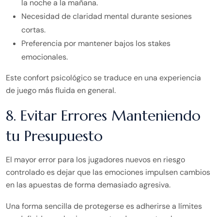
la noche a la mañana.
Necesidad de claridad mental durante sesiones
cortas.
Preferencia por mantener bajos los stakes
emocionales.
Este confort psicológico se traduce en una experiencia
de juego más fluida en general.
8. Evitar Errores Manteniendo
tu Presupuesto
El mayor error para los jugadores nuevos en riesgo
controlado es dejar que las emociones impulsen cambios
en las apuestas de forma demasiado agresiva.
Una forma sencilla de protegerse es adherirse a límites