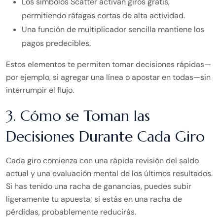
Los símbolos Scatter activan giros gratis,
permitiendo ráfagas cortas de alta actividad.
Una función de multiplicador sencilla mantiene los
pagos predecibles.
Estos elementos te permiten tomar decisiones rápidas—
por ejemplo, si agregar una línea o apostar en todas—sin
interrumpir el flujo.
3. Cómo se Toman las
Decisiones Durante Cada Giro
Cada giro comienza con una rápida revisión del saldo
actual y una evaluación mental de los últimos resultados.
Si has tenido una racha de ganancias, puedes subir
ligeramente tu apuesta; si estás en una racha de
pérdidas, probablemente reducirás.