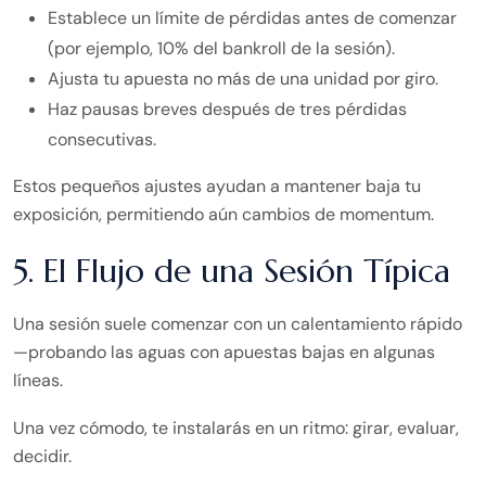
Establece un límite de pérdidas antes de comenzar
(por ejemplo, 10% del bankroll de la sesión).
Ajusta tu apuesta no más de una unidad por giro.
Haz pausas breves después de tres pérdidas
consecutivas.
Estos pequeños ajustes ayudan a mantener baja tu
exposición, permitiendo aún cambios de momentum.
5. El Flujo de una Sesión Típica
Una sesión suele comenzar con un calentamiento rápido
—probando las aguas con apuestas bajas en algunas
líneas.
Una vez cómodo, te instalarás en un ritmo: girar, evaluar,
decidir.