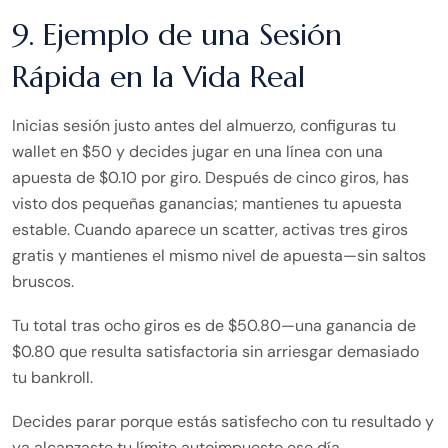
9. Ejemplo de una Sesión
Rápida en la Vida Real
Inicias sesión justo antes del almuerzo, configuras tu
wallet en $50 y decides jugar en una línea con una
apuesta de $0.10 por giro. Después de cinco giros, has
visto dos pequeñas ganancias; mantienes tu apuesta
estable. Cuando aparece un scatter, activas tres giros
gratis y mantienes el mismo nivel de apuesta—sin saltos
bruscos.
Tu total tras ocho giros es de $50.80—una ganancia de
$0.80 que resulta satisfactoria sin arriesgar demasiado
tu bankroll.
Decides parar porque estás satisfecho con tu resultado y
ya alcanzaste tu límite autoimpuesto ese día.