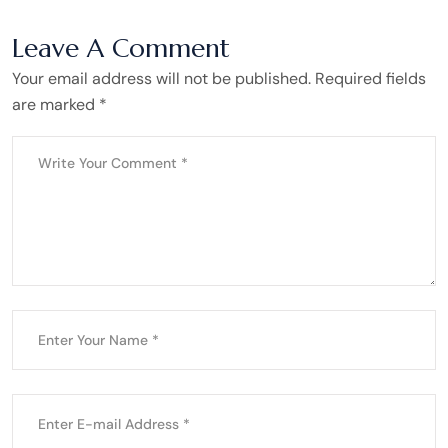
Leave A Comment
Your email address will not be published. Required fields
are marked *