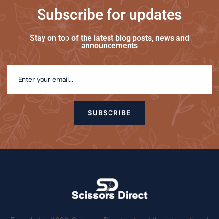
Subscribe for updates
Stay on top of the latest blog posts, news and
announcements
SUBSCRIBE