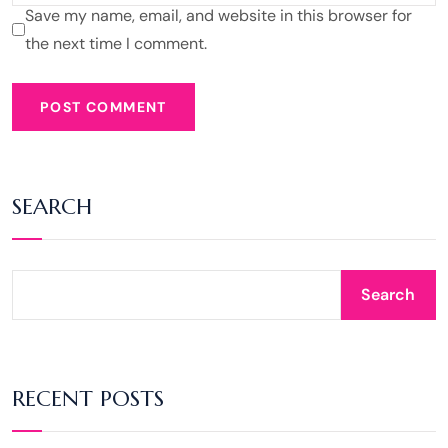
Save my name, email, and website in this browser for
the next time I comment.
POST COMMENT
SEARCH
Search
RECENT POSTS