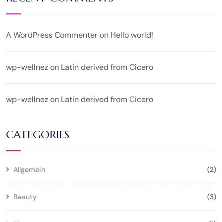
A WordPress Commenter
on
Hello world!
wp-wellnez
on
Latin derived from Cicero
wp-wellnez
on
Latin derived from Cicero
CATEGORIES
Allgemein
(2)
Beauty
(3)