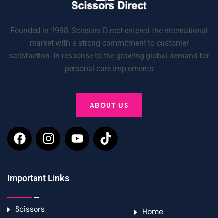
Founded in 1998, Scissors Direct entered the international
market with a strong commitment to customer
satisfaction. In response to the growing global demand for
personal care implements
ABOUT US
Important Links
Scissors
Home