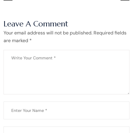
Leave A Comment
Your email address will not be published. Required fields
are marked *